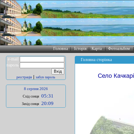
Головна
|
Історія
|
Карта
|
Фотоальбом
e-mail
Головна сторінка
пароль
Село Качкар
|
реєстрація
забув пароль
8 серпня 2026
05:31
Схід сонця
20:09
Захід сонця