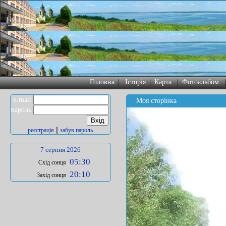
Головна
|
Історія
|
Карта
|
Фотоальбом
e-mail
Моя сторінка
пароль
|
реєстрація
забув пароль
7 серпня 2026
05:30
Схід сонця
20:10
Захід сонця